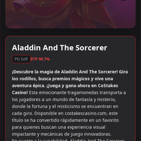
▶
Aladdin And The Sorcerer
PG Soft
RTP 96.7%
¡Descubre la magia de Aladdin And The Sorcerer! Gira
los rodillos, busca premios mágicos y vive una
aventura épica. ¡Juega y gana ahora en CoStakes
Casino!
Esta emocionante tragamonedas transporta a
los jugadores a un mundo de fantasía y misterio,
donde la fortuna y el misticismo se encuentran en
cada giro. Disponible en costakescasino.com, este
título se ha convertido rápidamente en un favorito
para quienes buscan una experiencia visual
impactante y mecánicas de juego innovadoras.
En cuanto a la jugabilidad, Aladdin And The Sorcerer