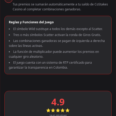
Tus premios se sumarán automáticamente a tu saldo de CoStakes
Casino al completar combinaciones ganadoras.
Reglas y Funciones del Juego
El símbolo Wild sustituye a todos los demás excepto al Scatter.
Tres o más símbolos Scatter activan la ronda de Giros Gratis.
Las combinaciones ganadoras se pagan de izquierda a derecha
sobre las líneas activas.
La función de multiplicador puede aumentar los premios en
cualquier giro aleatorio.
El juego cuenta con un sistema de RTP certificado para
garantizar la transparencia en Colombia.
4.9
⭐⭐⭐⭐⭐
2840 REVIEWS