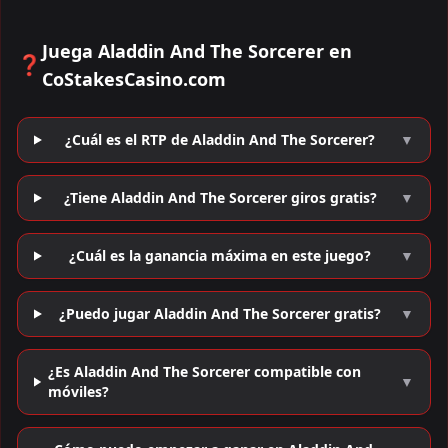
Juega Aladdin And The Sorcerer en
❓
CoStakesCasino.com
¿Cuál es el RTP de Aladdin And The Sorcerer?
▼
¿Tiene Aladdin And The Sorcerer giros gratis?
▼
¿Cuál es la ganancia máxima en este juego?
▼
¿Puedo jugar Aladdin And The Sorcerer gratis?
▼
¿Es Aladdin And The Sorcerer compatible con
▼
móviles?