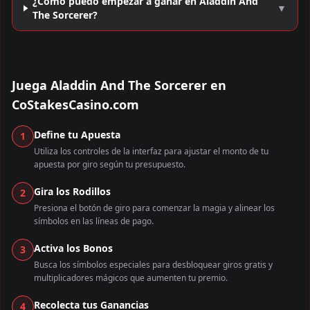
¿Cómo puedo empezar a ganar en Aladdin And
▼
The Sorcerer?
Juega Aladdin And The Sorcerer en
CoStakesCasino.com
Define tu Apuesta
1
Utiliza los controles de la interfaz para ajustar el monto de tu
apuesta por giro según tu presupuesto.
Gira los Rodillos
2
Presiona el botón de giro para comenzar la magia y alinear los
símbolos en las líneas de pago.
Activa los Bonos
3
Busca los símbolos especiales para desbloquear giros gratis y
multiplicadores mágicos que aumenten tu premio.
Recolecta tus Ganancias
4