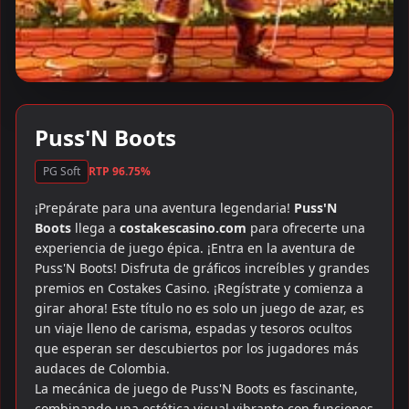
▶
Puss'N Boots
PG Soft
RTP 96.75%
¡Prepárate para una aventura legendaria!
Puss'N
Boots
llega a
costakescasino.com
para ofrecerte una
experiencia de juego épica. ¡Entra en la aventura de
Puss'N Boots! Disfruta de gráficos increíbles y grandes
premios en Costakes Casino. ¡Regístrate y comienza a
girar ahora! Este título no es solo un juego de azar, es
un viaje lleno de carisma, espadas y tesoros ocultos
que esperan ser descubiertos por los jugadores más
audaces de Colombia.
La mecánica de juego de Puss'N Boots es fascinante,
combinando una estética visual vibrante con funciones