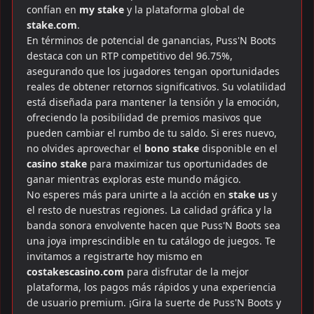
confían en
my stake
y la plataforma global de
stake.com
.
En términos de potencial de ganancias, Puss'N Boots
destaca con un RTP competitivo del 96.75%,
asegurando que los jugadores tengan oportunidades
reales de obtener retornos significativos. Su volatilidad
está diseñada para mantener la tensión y la emoción,
ofreciendo la posibilidad de premios masivos que
pueden cambiar el rumbo de tu saldo. Si eres nuevo,
no olvides aprovechar el
bono stake
disponible en el
casino stake
para maximizar tus oportunidades de
ganar mientras exploras este mundo mágico.
No esperes más para unirte a la acción en
stake us
y
el resto de nuestras regiones. La calidad gráfica y la
banda sonora envolvente hacen que Puss'N Boots sea
una joya imprescindible en tu catálogo de juegos. Te
invitamos a registrarte hoy mismo en
costakescasino.com
para disfrutar de la mejor
plataforma, los pagos más rápidos y una experiencia
de usuario premium. ¡Gira la suerte de Puss'N Boots y