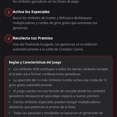
los símbolos ganadores en las líneas de pago.
Activa los Especiales
3
Busca los símbolos de Scatter y Wild para desbloquear
multiplicadores y rondas de giros gratis que aumentan tus
ganancias.
Recolecta tus Premios
4
Una vez finalizada la jugada, tus ganancias se acreditarán
automáticamente a tu saldo de Costakes Casino.
Reglas y Características del Juego
Los símbolos Wild sustituyen a todos los demás símbolos excepto
al Scatter para formar combinaciones ganadoras.
La aparición de 3 o más símbolos Scatter activa una ronda de 10
giros gratis automáticamente.
El juego cuenta con una función de cascada donde los símbolos
ganadores desaparecen para dejar espacio a nuevos premios.
Ciertos símbolos especiales pueden otorgar multiplicadores
aleatorios que potencian el premio de la línea.
Todas las apuestas y resultados se basan en un generador de