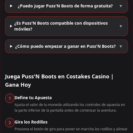
¿Puedo jugar Puss'N Boots de forma gratuita?
▼
¿Es Puss'N Boots compatible con dispositivos
▼
móviles?
¿Cómo puedo empezar a ganar en Puss'N Boots?
▼
Juega Puss'N Boots en Costakes Casino |
Gana Hoy
Define tu Apuesta
1
Ajusta el valor de tu moneda utilizando los controles de apuesta en
la parte inferior de la pantalla antes de comenzar la aventura.
Gira los Rodillos
2
Presiona el botón de giro para poner en marcha los rodillos y alinear