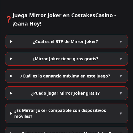
Juega Mirror Joker en CostakesCasino -
❓
¡Gana Hoy!
¿Cuál es el RTP de Mirror Joker?
▼
¿Mirror Joker tiene giros gratis?
▼
¿Cuál es la ganancia máxima en este juego?
▼
¿Puedo jugar Mirror Joker gratis?
▼
¿Es Mirror Joker compatible con dispositivos
▼
móviles?