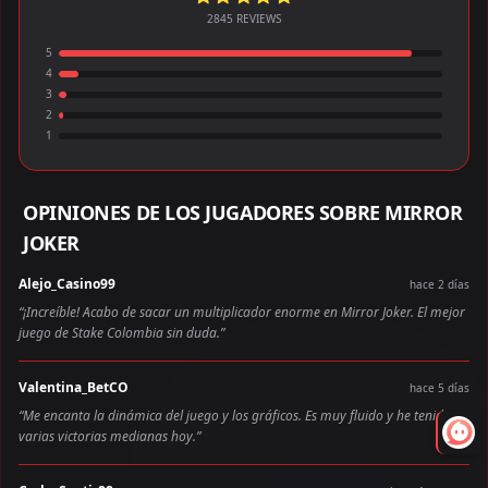
2845 REVIEWS
5
4
3
2
1
OPINIONES DE LOS JUGADORES SOBRE MIRROR
JOKER
Alejo_Casino99
hace 2 días
“¡Increíble! Acabo de sacar un multiplicador enorme en Mirror Joker. El mejor
juego de Stake Colombia sin duda.”
Valentina_BetCO
hace 5 días
“Me encanta la dinámica del juego y los gráficos. Es muy fluido y he tenido
varias victorias medianas hoy.”