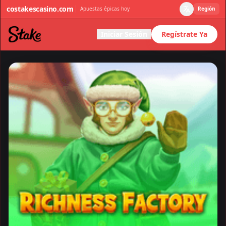
costakescasino.com
Apuestas épicas hoy
Región
Iniciar Sesión
Regístrate Ya