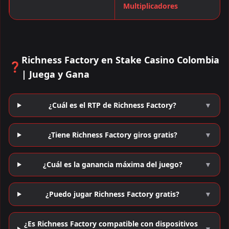
Multiplicadores
Richness Factory en Stake Casino Colombia
❓
| Juega y Gana
¿Cuál es el RTP de Richness Factory?
▼
¿Tiene Richness Factory giros gratis?
▼
¿Cuál es la ganancia máxima del juego?
▼
¿Puedo jugar Richness Factory gratis?
▼
¿Es Richness Factory compatible con dispositivos
▼