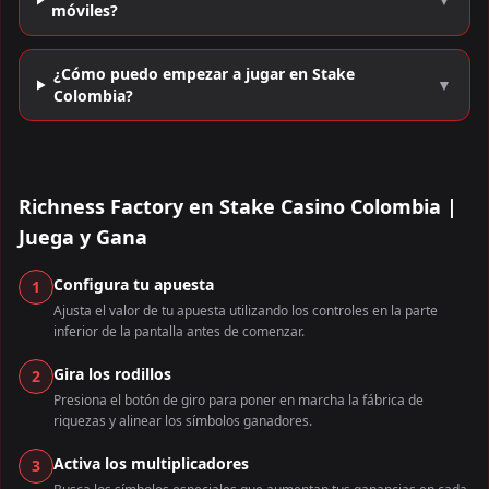
móviles?
¿Cómo puedo empezar a jugar en Stake
▼
Colombia?
Richness Factory en Stake Casino Colombia |
Juega y Gana
Configura tu apuesta
1
Ajusta el valor de tu apuesta utilizando los controles en la parte
inferior de la pantalla antes de comenzar.
Gira los rodillos
2
Presiona el botón de giro para poner en marcha la fábrica de
riquezas y alinear los símbolos ganadores.
Activa los multiplicadores
3